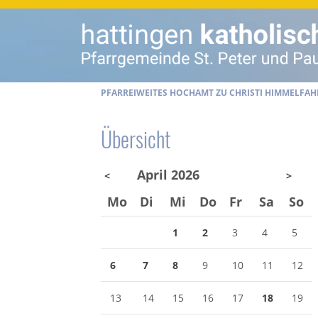
PFARREIWEITES HOCHAMT ZU CHRISTI HIMMELFAH
Übersicht
April 2026
<
>
Mo
Di
Mi
Do
Fr
Sa
So
1
2
3
4
5
6
7
8
9
10
11
12
13
14
15
16
17
18
19