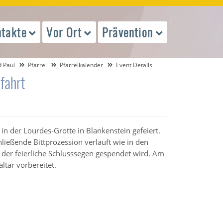
takte
Vor Ort
Prävention
d Paul
Pfarrei
Pfarreikalender
Event Details
fahrt
 in der Lourdes-Grotte in Blankenstein gefeiert.
ließende Bittprozession verläuft wie in den
 der feierliche Schlusssegen gespendet wird. Am
tar vorbereitet.