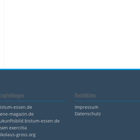
Empfehlungen
Rechtliches
istum-essen.de
Impressum
Datenschutz
ene-magazin.de
ukunftsbild.bistum-essen.de
eam exercitia
ikolaus-gross.org