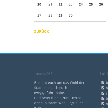
20
21
22
23
24
25
26
27
28
29
30
ZURÜCK
Jeremia 29,7
Link-
Bemüht euch um das Wohl der
b
Stadt,in die ich euch
b
(weg)geführt habe,
z
und betet für sie zum Herrn;
t
denn in ihrem Wohl liegt euer
n
Wohl.